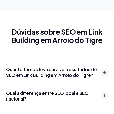
Dúvidas sobre SEO em Link
Building em Arroio do Tigre
Quanto tempo leva para ver resultados de
SEO em Link Building em Arroio do Tigre?
Resultados de SEO em Link Building em Arroio do
Qual a diferença entre SEO local e SEO
Tigre podem aparecer entre 3-6 meses para
nacional?
palavras-chave menos competitivas. Para termos
mais disputados como 'advogado Link Building em
SEO local em Link Building em Arroio do Tigre foca