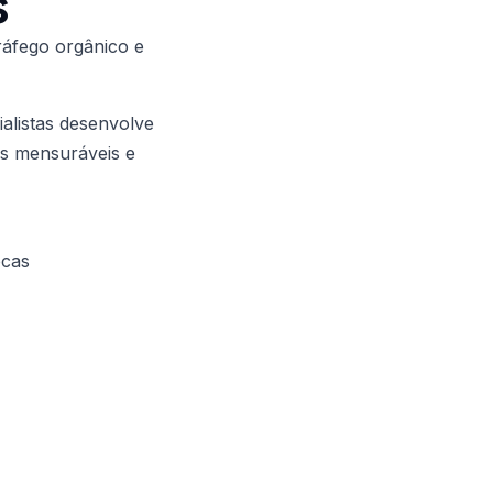
s
ráfego orgânico e
alistas desenvolve
os mensuráveis e
ocas