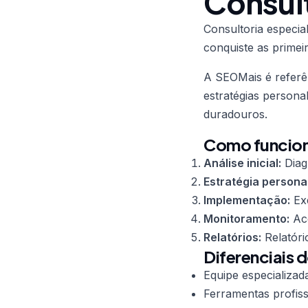
Consul
Consultoria especi
conquiste as primei
A SEOMais é refer
estratégias persona
duradouros.
Como funcion
Análise inicial:
Diag
Estratégia persona
Implementação:
Exe
Monitoramento:
Aco
Relatórios:
Relatóri
Diferenciais 
Equipe especializad
Ferramentas profiss