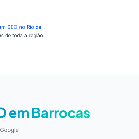
 em SEO no Rio de
s de toda a região.
O em Barrocas
 Google