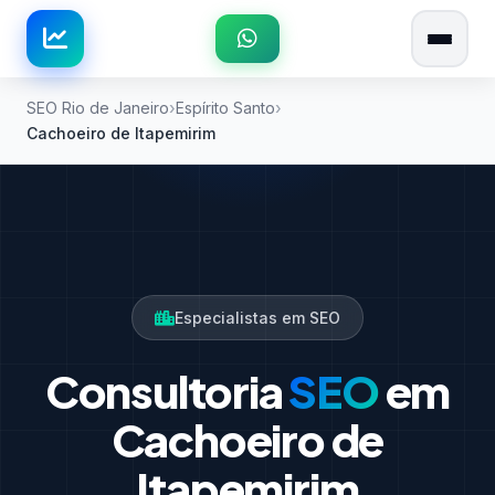
SEO Rio de Janeiro
Espírito Santo
Cachoeiro de Itapemirim
Especialistas em SEO
Consultoria
SEO
em
Cachoeiro de
Itapemirim