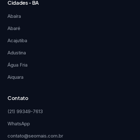
Cidades - BA
Abaíra
Abaré
Acajutiba
Adustina
Água Fria
Aiquara
Contato
(21) 99349-7613
WhatsApp
contato@seomais.com.br