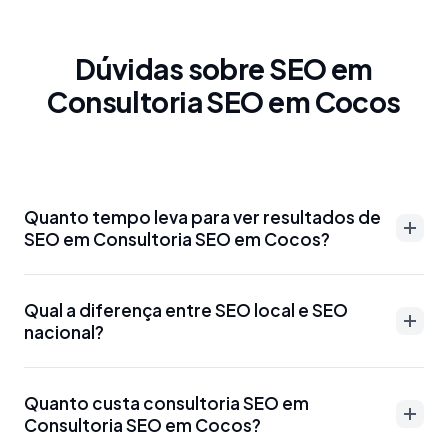
Dúvidas sobre SEO em
Consultoria SEO em Cocos
Quanto tempo leva para ver resultados de
SEO em Consultoria SEO em Cocos?
Resultados de SEO em Consultoria SEO em Cocos
Qual a diferença entre SEO local e SEO
podem aparecer entre 3-6 meses para palavras-
nacional?
chave menos competitivas. Para termos mais
disputados como 'advogado Consultoria SEO em
SEO local em Consultoria SEO em Cocos foca em
Cocos' ou 'dentista Consultoria SEO em Cocos', o
Quanto custa consultoria SEO em
aparecer para buscas específicas da região, como
Consultoria SEO em Cocos?
prazo pode ser de 6-12 meses. Otimizações técnicas
'SEO Consultoria SEO em Cocos' ou 'marketing