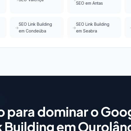
SEO em Antas
SEO Link Building
SEO Link Building
em Condeúba
em Seabra
o para dominar o Goo
k Building em Ourolân