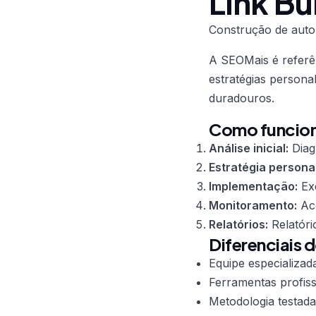
Link Bu
Construção de auto
A SEOMais é refer
estratégias persona
duradouros.
Como funciona
Análise inicial:
Diag
Estratégia persona
Implementação:
Exe
Monitoramento:
Aco
Relatórios:
Relatóri
Diferenciais d
Equipe especializad
Ferramentas profiss
Metodologia testada