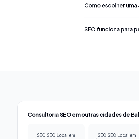
Como escolher uma a
projeto. Projetos loca
R$ 5.000 a R$ 15.000 
Procure uma agência d
SEO funciona para p
conhecimento das ferr
métodos, certificações
Sim! SEO local em Lin
menor concorrência em 
Google Maps com invest
Consultoria SEO em outras cidades de Ba
SEO SEO Local em
SEO SEO Local em