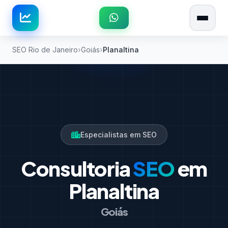
SEO Rio de Janeiro
Goiás
Planaltina
Especialistas em SEO
Consultoria
SEO
em
Planaltina
Goiás