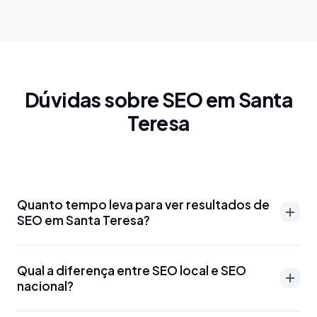
Dúvidas sobre SEO em Santa
Teresa
Quanto tempo leva para ver resultados de
SEO em Santa Teresa?
Resultados de SEO em Santa Teresa podem
Qual a diferença entre SEO local e SEO
aparecer entre 3-6 meses para palavras-chave
nacional?
menos competitivas. Para termos mais disputados
como 'advogado Santa Teresa' ou 'dentista Santa