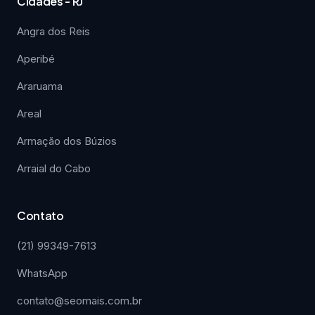
Cidades - RJ
Angra dos Reis
Aperibé
Araruama
Areal
Armação dos Búzios
Arraial do Cabo
Contato
(21) 99349-7613
WhatsApp
contato@seomais.com.br