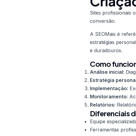
Criação
Sites profissionais
conversão.
A SEOMais é refer
estratégias persona
e duradouros.
Como funciona
Análise inicial:
Diag
Estratégia persona
Implementação:
Exe
Monitoramento:
Aco
Relatórios:
Relatóri
Diferenciais 
Equipe especializad
Ferramentas profiss