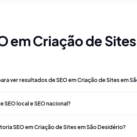
O em Criação de Sites
ara ver resultados de SEO em Criação de Sites em Sã
Criação de Sites em São Desidério podem aparecer entre 
re SEO local e SEO nacional?
competitivas. Para termos mais disputados como 'advogad
tista Criação de Sites em São Desidério', o prazo pode ser
e Sites em São Desidério foca em aparecer para buscas es
 Google Meu Negócio podem gerar resultados mais rápidos,
toria SEO em Criação de Sites em São Desidério?
ites em São Desidério' ou 'marketing digital Criação de Si
oogle Meu Negócio, citações locais e conteúdo regionaliz