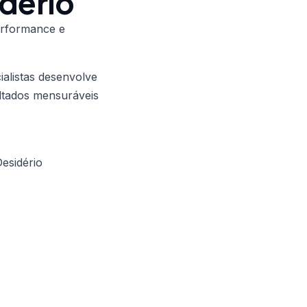
idério
erformance e
alistas desenvolve
ultados mensuráveis
esidério