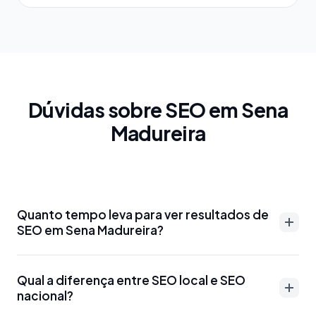
Dúvidas sobre SEO em Sena
Madureira
Quanto tempo leva para ver resultados de
SEO em Sena Madureira?
Resultados de SEO em Sena Madureira podem
Qual a diferença entre SEO local e SEO
aparecer entre 3-6 meses para palavras-chave
nacional?
menos competitivas. Para termos mais disputados