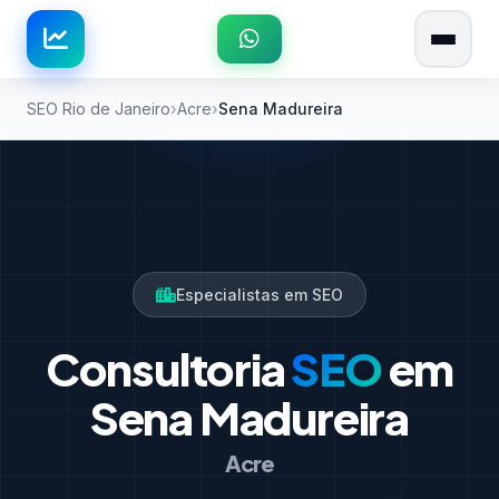
SEO Rio de Janeiro
Acre
Sena Madureira
Especialistas em SEO
Consultoria
SEO
em
Sena Madureira
Acre