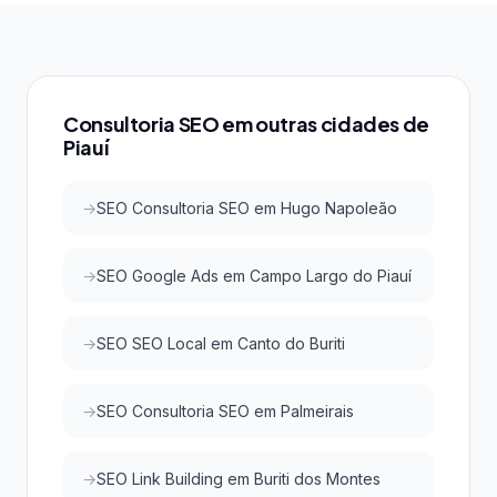
atende todos esses critérios.
buscas locais, é possível conquistar as primeiras
posições do Google e do Google Maps com
investimento acessível, atraindo clientes qualificados
da região.
Consultoria SEO em outras cidades de
Piauí
SEO Consultoria SEO em Hugo Napoleão
SEO Google Ads em Campo Largo do Piauí
SEO SEO Local em Canto do Buriti
SEO Consultoria SEO em Palmeirais
SEO Link Building em Buriti dos Montes