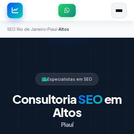
SEO Rio de Janeiro
Piauí
Altos
Especialistas em SEO
Consultoria
SEO
em
Altos
Piauí