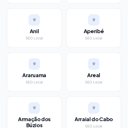
Anil
Aperibé
SEO Local
SEO Local
Araruama
Areal
SEO Local
SEO Local
Armação dos
Arraial do Cabo
Búzios
SEO Local