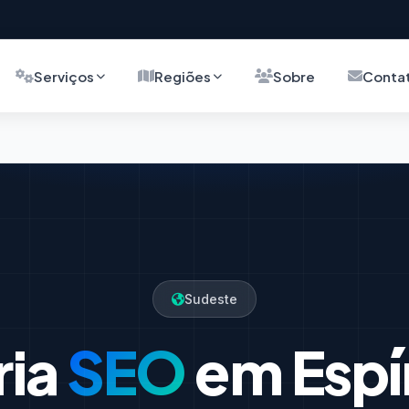
Serviços
Regiões
Sobre
Conta
Sudeste
ria
SEO
em Espí