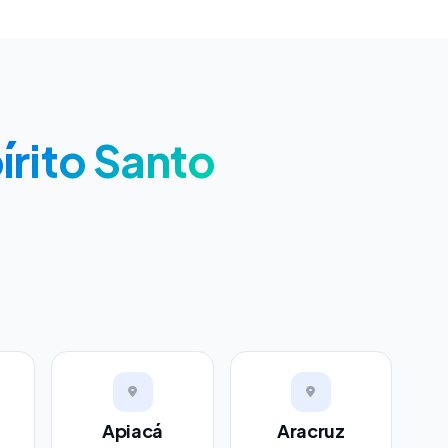
írito Santo
Apiacá
Aracruz