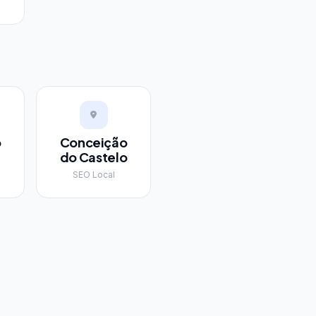
o
Conceição
do Castelo
SEO Local