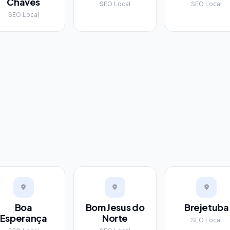
Chaves
SEO Local
SEO Local
SEO Local
Boa
Bom Jesus do
Brejetuba
Esperança
Norte
SEO Local