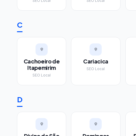
SEO Local
SEO Local
C
Cachoeiro de
Cariacica
Itapemirim
SEO Local
SEO Local
D
Divino de São
Domingos