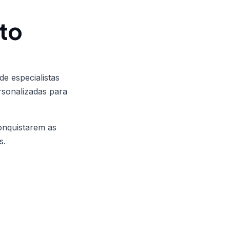
to
de especialistas
rsonalizadas para
onquistarem as
s.