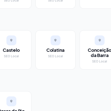
SEO Local
SEO Local
Castelo
Colatina
Conceiçã
da Barra
SEO Local
SEO Local
SEO Local
Dores do Rio