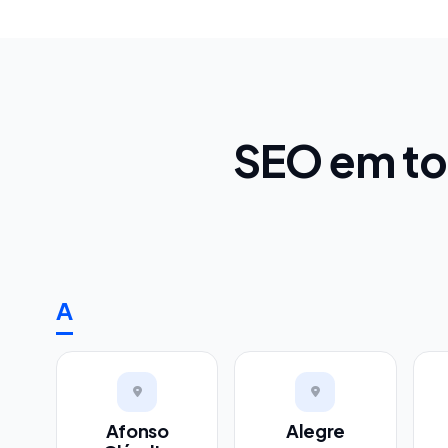
SEO em to
A
Afonso
Alegre