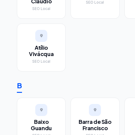
Cláudio
SEO Local
SEO Local
Atílio
Vivácqua
SEO Local
B
Baixo
Barra de São
Guandu
Francisco