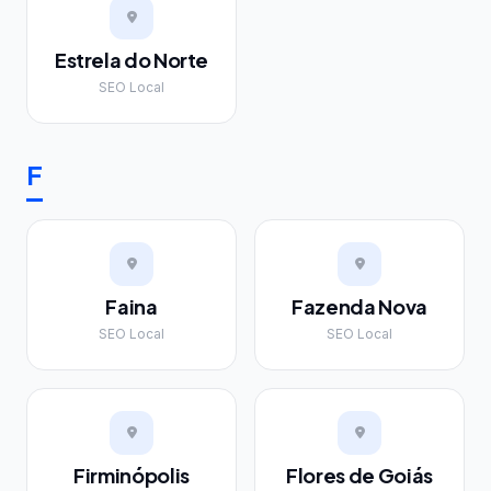
Estrela do Norte
SEO Local
F
Faina
Fazenda Nova
SEO Local
SEO Local
Firminópolis
Flores de Goiás