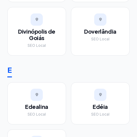
Divinópolis de
Doverlândia
Goiás
SEO Local
SEO Local
E
Edealina
Edéia
SEO Local
SEO Local