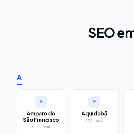
SEO em
A
Amparo do
Aquidabã
São Francisco
SEO Local
SEO Local