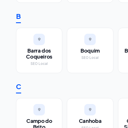
B
Barra dos
Boquim
B
Coqueiros
SEO Local
SEO Local
C
Campo do
Canhoba
Brito
S
SEO Local