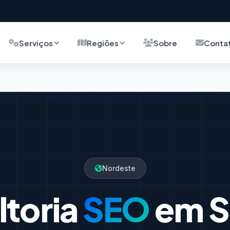
Serviços
Regiões
Sobre
Conta
Nordeste
ltoria
SEO
em S