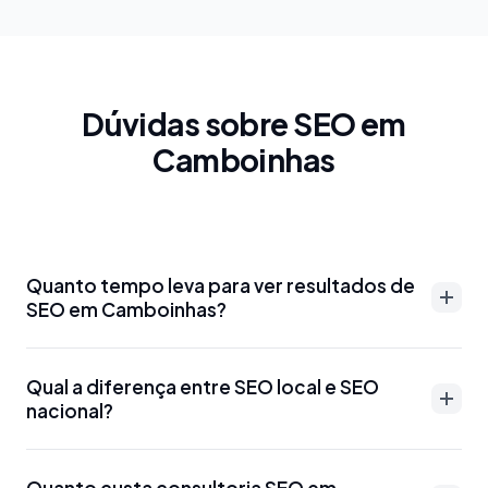
Dúvidas sobre SEO em
Camboinhas
Quanto tempo leva para ver resultados de
SEO em Camboinhas?
Resultados de SEO em Camboinhas podem
Qual a diferença entre SEO local e SEO
aparecer entre 3-6 meses para palavras-chave
nacional?
menos competitivas. Para termos mais disputados
como 'advogado Camboinhas' ou 'dentista
SEO local em Camboinhas foca em aparecer para
Camboinhas', o prazo pode ser de 6-12 meses.