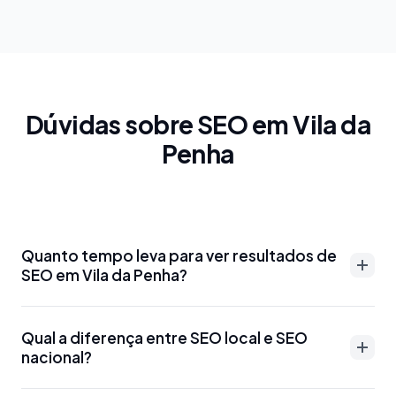
Dúvidas sobre SEO em Vila da
Penha
Quanto tempo leva para ver resultados de
SEO em Vila da Penha?
Resultados de SEO em Vila da Penha podem
Qual a diferença entre SEO local e SEO
aparecer entre 3-6 meses para palavras-chave
nacional?
menos competitivas. Para termos mais disputados
como 'advogado Vila da Penha' ou 'dentista Vila da