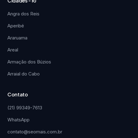
Cidades - RJ
Angra dos Reis
Aperibé
Araruama
Areal
Armação dos Búzios
Arraial do Cabo
Contato
(21) 99349-7613
WhatsApp
contato@seomais.com.br