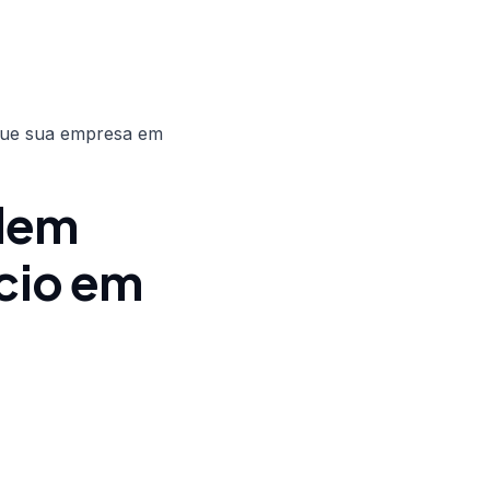
 que sua empresa em
dem
ócio em