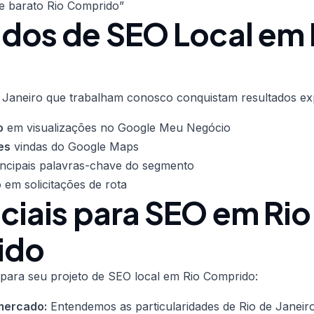
 e barato Rio Comprido”
ados de SEO Local em 
 Janeiro que trabalham conosco conquistam resultados ex
o
em visualizações no Google Meu Negócio
es
vindas do Google Maps
ncipais palavras-chave do segmento
o
em solicitações de rota
ciais para SEO em Rio
ido
para seu projeto de SEO local em Rio Comprido:
mercado:
Entendemos as particularidades de Rio de Janeir