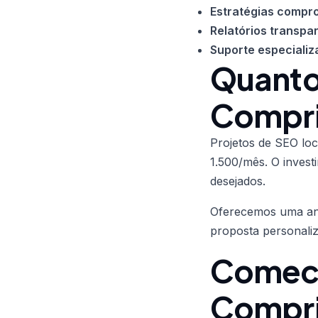
Estratégias compr
Relatórios transpa
Suporte especializ
Quanto
Compr
Projetos de SEO lo
1.500/mês. O invest
desejados.
Oferecemos uma anál
proposta personaliz
Comece
Compr