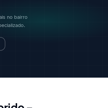
is no bairro
ecializado.
prido –