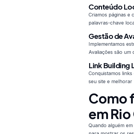
Conteúdo Loc
Criamos páginas e c
palavras-chave loca
Gestão de Av
Implementamos estra
Avaliações são um 
Link Building 
Conquistamos links 
seu site e melhora
Como f
em Rio
Quando alguém em R
para mostrar os res