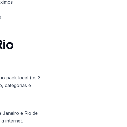
óximos
e
Rio
o pack local (os 3
o, categorias e
e Janeiro e Rio de
a internet.