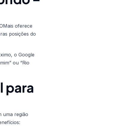
OMais oferece
iras posições do
óximo, o Google
 mim” ou “Rio
l para
?
m uma região
nefícios: