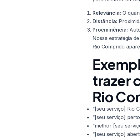
Relevância:
O quant
Distância:
Proximid
Proeminência:
Auto
Nossa estratégia de
Rio Comprido apare
Exempl
trazer 
Rio Co
“[seu serviço] Rio 
“[seu serviço] pert
“melhor [seu serviç
“[seu serviço] aber