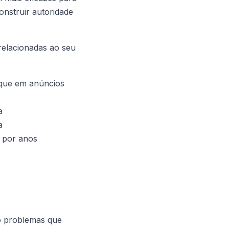
nstruir autoridade
relacionadas ao seu
 que em anúncios
a
a
 por anos
do problemas que