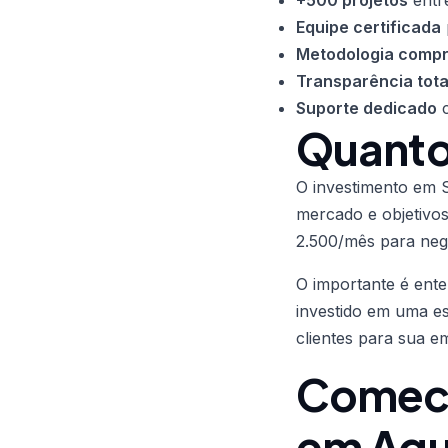
+500 projetos
entr
Equipe certificada
Metodologia comp
Transparência tota
Suporte dedicado
c
Quanto
O investimento em S
mercado e objetivo
2.500/mês para negó
O importante é ent
investido em uma e
clientes para sua 
Comece
em Aqu