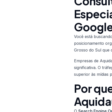
Consul
Especi
Googl
Você está buscan
posicionamento org
Grosso do Sul que d
Empresas de Aquid
significativa. O trá
superior às mídias 
Por que
Aquida
O
Search Engine Op