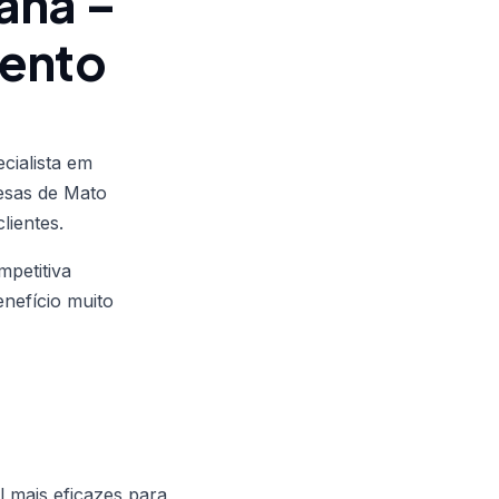
ana –
mento
cialista em
esas de Mato
lientes.
petitiva
enefício muito
l mais eficazes para