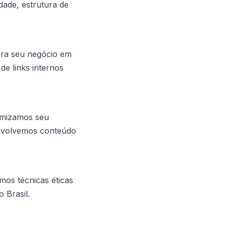
dade, estrutura de
ara seu negócio em
e links internos
timizamos seu
envolvemos conteúdo
amos técnicas éticas
 Brasil.