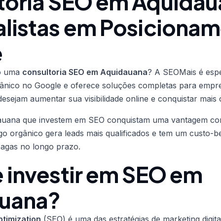
toria SEO em Aquidau
alistas em Posiciona
e
do uma
consultoria SEO em Aquidauana
? A SEOMais é espe
ânico no Google e oferece soluções completas para empr
esejam aumentar sua visibilidade online e conquistar mais c
auana que investem em SEO conquistam uma vantagem com
fego orgânico gera leads mais qualificados e tem um custo-b
pagas no longo prazo.
 investir em SEO em
uana?
timization
(SEO) é uma das estratégias de marketing digita