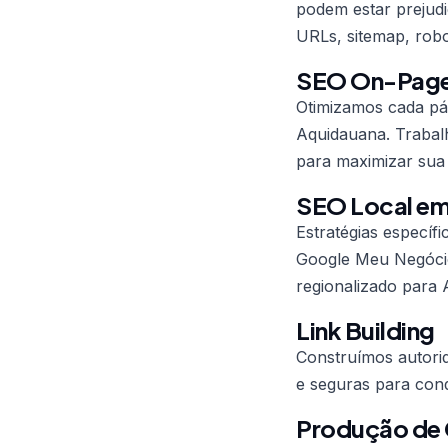
podem estar prejudi
URLs, sitemap, robo
SEO On-Pag
Otimizamos cada pág
Aquidauana. Trabalh
para maximizar sua 
SEO Local em
Estratégias específ
Google Meu Negócio
regionalizado para 
Link Building
Construímos autorid
e seguras para conq
Produção de