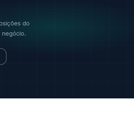
osições do
u negócio.