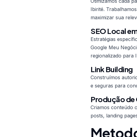
Otimizamos cada pág
Ibirité. Trabalhamo
maximizar sua relev
SEO Local em 
Estratégias específ
Google Meu Negócio
regionalizado para Ib
Link Building
Construímos autorid
e seguras para conqu
Produção de
Criamos conteúdo ot
posts, landing page
Metodol