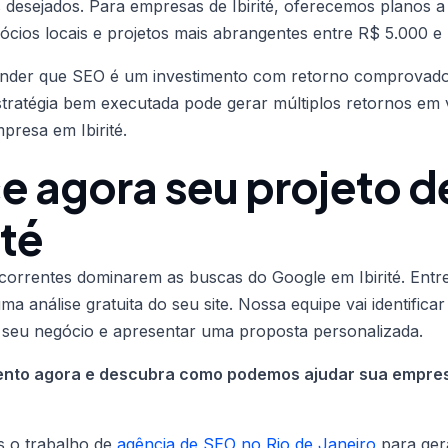
 desejados. Para empresas de Ibirité, oferecemos planos a 
cios locais e projetos mais abrangentes entre R$ 5.000 e
ender que SEO é um investimento com retorno comprovado
stratégia bem executada pode gerar múltiplos retornos em
presa em Ibirité.
 agora seu projeto d
ité
correntes dominarem as buscas do Google em Ibirité. Ent
ma análise gratuita do seu site. Nossa equipe vai identifica
 seu negócio e apresentar uma proposta personalizada.
mento agora e descubra como podemos ajudar sua empre
os o trabalho de
agência de SEO no Rio de Janeiro
para ger