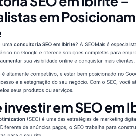
oria SEO em Ibirité –
alistas em Posiciona
e
do uma
consultoria SEO em Ibirité
? A SEOMais é especialist
ânico no Google e oferece soluções completas para empr
umentar sua visibilidade online e conquistar mais clientes.
é é altamente competitivo, e estar bem posicionado no Goo
ucesso e a estagnação do seu negócio. Com o SEO, você atra
elos seus produtos ou serviços.
 investir em SEO em Ib
timization
(SEO) é uma das estratégias de marketing digita
. Diferente de anúncios pagos, o SEO trabalha para constru
as para o seu site.