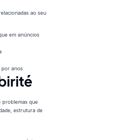
relacionadas ao seu
 que em anúncios
a
 por anos
irité
do problemas que
dade, estrutura de