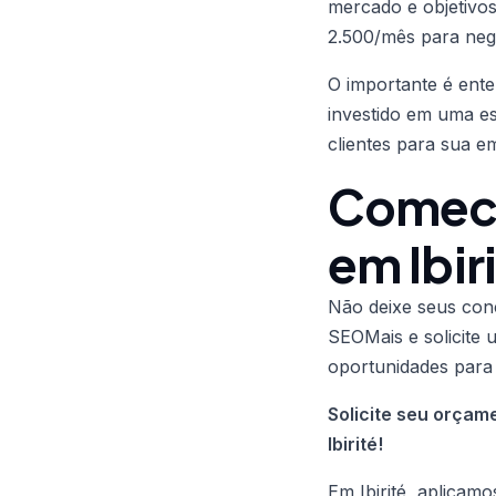
mercado e objetivos
2.500/mês para negó
O importante é ent
investido em uma e
clientes para sua em
Comece
em Ibir
Não deixe seus con
SEOMais e solicite u
oportunidades para
Solicite seu orça
Ibirité!
Em Ibirité, aplicam