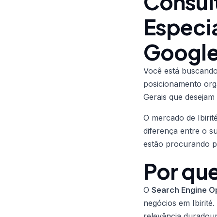
Consult
Especi
Googl
Você está buscan
posicionamento org
Gerais que desejam a
O mercado de Ibirit
diferença entre o s
estão procurando p
Por que
O
Search Engine Op
negócios em Ibirité
relevância duradour