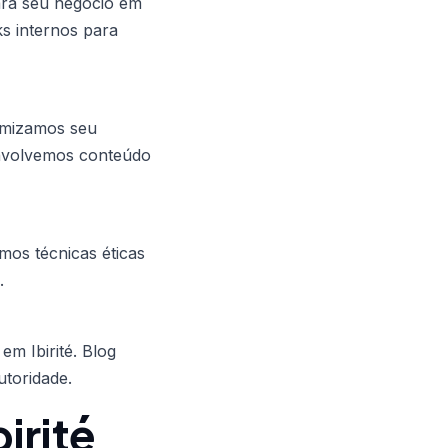
ara seu negócio em
ks internos para
timizamos seu
envolvemos conteúdo
amos técnicas éticas
.
em Ibirité. Blog
utoridade.
irité