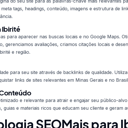
ina do seu site para as palavras-chave mais relevantes p
s meta tags, headings, conteúdo, imagens e estrutura de lin
ância.
Ibirité
icas para aparecer nas buscas locais e no Google Maps. O
, gerenciamos avaliações, criamos citações locais e des
irité e região.
ade para seu site através de backlinks de qualidade. Utiliz
istar links de sites relevantes em Minas Gerais e no Brasil
 Conteúdo
imizado e relevante para atrair e engajar seu público-alvo 
s, guias e materiais ricos que educam seu cliente e geram a
ogia SEOMais para Ib