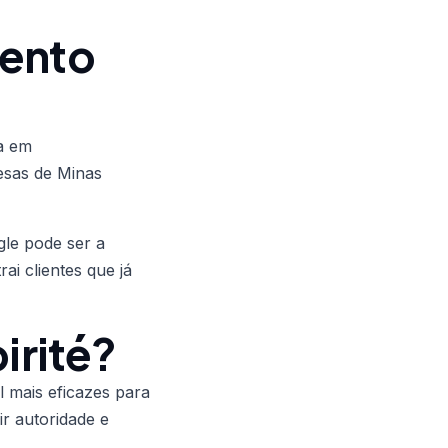
mento
a em
esas de Minas
gle pode ser a
i clientes que já
irité?
l mais eficazes para
ir autoridade e