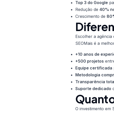
Top 3 do Google
pa
Redução de
40% no
Crescimento de
80%
Diferen
Escolher a agência 
SEOMais é a melhor
+10 anos de experi
+500 projetos
entr
Equipe certificada
Metodologia comp
Transparência tota
Suporte dedicado
c
Quanto 
O investimento em S