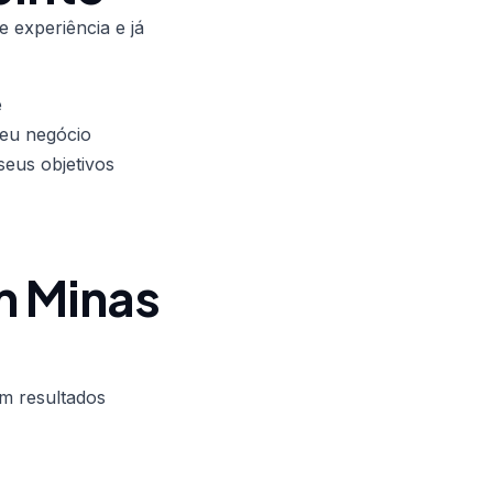
 experiência e já
é
seu negócio
eus objetivos
m Minas
em resultados