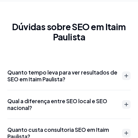
Dúvidas sobre SEO em Itaim
Paulista
Quanto tempo leva para ver resultados de
SEO em Itaim Paulista?
Resultados de SEO em Itaim Paulista podem
Qual a diferença entre SEO local e SEO
aparecer entre 3-6 meses para palavras-chave
nacional?
menos competitivas. Para termos mais disputados
como 'advogado Itaim Paulista' ou 'dentista Itaim
SEO local em Itaim Paulista foca em aparecer para
Paulista', o prazo pode ser de 6-12 meses.
Quanto custa consultoria SEO em Itaim
buscas específicas da região, como 'SEO Itaim
Paulista?
Otimizações técnicas e Google Meu Negócio podem