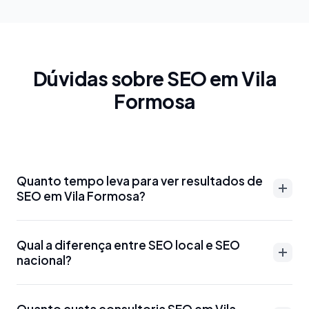
Dúvidas sobre SEO em Vila
Formosa
Quanto tempo leva para ver resultados de
SEO em Vila Formosa?
Resultados de SEO em Vila Formosa podem
Qual a diferença entre SEO local e SEO
aparecer entre 3-6 meses para palavras-chave
nacional?
menos competitivas. Para termos mais disputados
como 'advogado Vila Formosa' ou 'dentista Vila
SEO local em Vila Formosa foca em aparecer para
Formosa', o prazo pode ser de 6-12 meses.