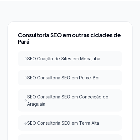
no mercado. A SEOMais atende todos esses
menor concorrência em buscas locais, é possível
critérios.
conquistar as primeiras posições do Google e do
Google Maps com investimento acessível, atraindo
clientes qualificados da região.
Consultoria SEO em outras cidades de
Pará
SEO Criação de Sites em Mocajuba
SEO Consultoria SEO em Peixe-Boi
SEO Consultoria SEO em Conceição do
Araguaia
SEO Consultoria SEO em Terra Alta