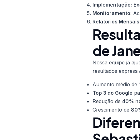
Implementação:
Exe
Monitoramento:
Aco
Relatórios Mensais
Result
de Jane
Nossa equipe já aju
resultados expressi
Aumento médio de
Top 3 do Google
pa
Redução de
40% no
Crescimento de
80%
Difere
Sebasti