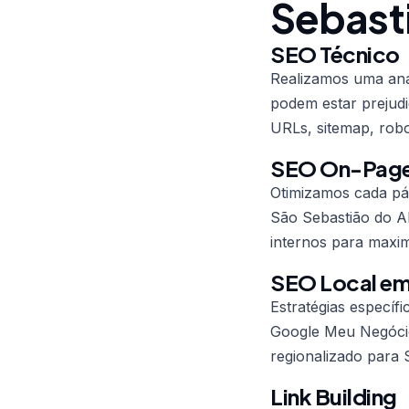
Sebasti
SEO Técnico
Realizamos uma anál
podem estar prejudi
URLs, sitemap, robo
SEO On-Pag
Otimizamos cada pág
São Sebastião do Al
internos para maxim
SEO Local em
Estratégias específ
Google Meu Negócio
regionalizado para 
Link Building