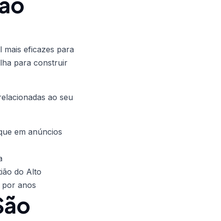
São
l mais eficazes para
lha para construir
relacionadas ao seu
 que em anúncios
a
ião do Alto
 por anos
São