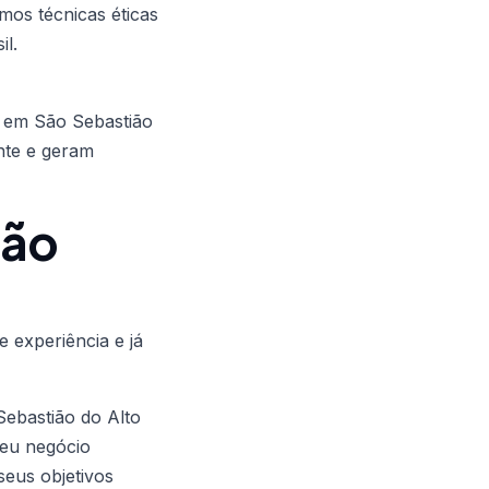
amos técnicas éticas
il.
o em São Sebastião
ente e geram
São
 experiência e já
ebastião do Alto
seu negócio
eus objetivos