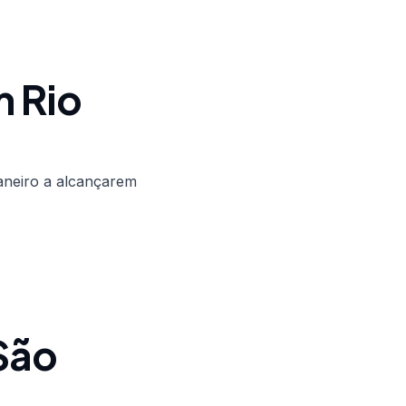
 Rio
aneiro a alcançarem
São