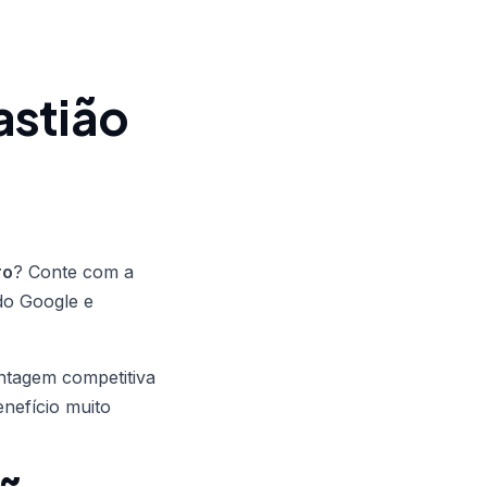
astião
ro
? Conte com a
do Google e
ntagem competitiva
enefício muito