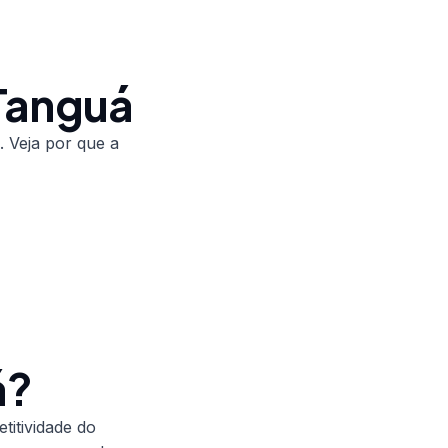
Tanguá
. Veja por que a
á?
itividade do