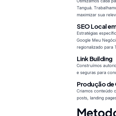
Otimizamos cada pág
Tanguá. Trabalhamos
maximizar sua relev
SEO Local em
Estratégias específ
Google Meu Negócio
regionalizado para 
Link Building
Construímos autorid
e seguras para conqu
Produção de
Criamos conteúdo ot
posts, landing page
Metodo