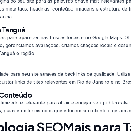
ina do seu site para as palavras-chave mais relevantes p
 meta tags, headings, conteúdo, imagens e estrutura de li
ância.
 Tanguá
icas para aparecer nas buscas locais e no Google Maps. O
, gerenciamos avaliações, criamos citações locais e des
Tanguá e região.
ade para seu site através de backlinks de qualidade. Utiliz
istar links de sites relevantes em Rio de Janeiro e no Bras
 Conteúdo
imizado e relevante para atrair e engajar seu público-alv
s, guias e materiais ricos que educam seu cliente e geram a
logia SEOMais para 