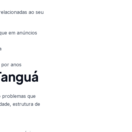
relacionadas ao seu
 que em anúncios
a
 por anos
Tanguá
do problemas que
dade, estrutura de