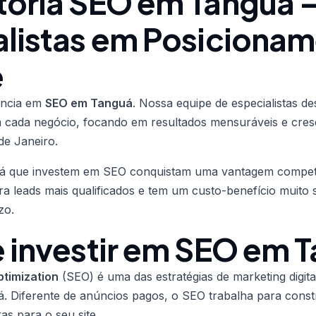
toria SEO em Tanguá 
alistas em Posiciona
e
ência em
SEO em Tanguá
. Nossa equipe de especialistas de
a cada negócio, focando em resultados mensuráveis e cres
de Janeiro.
 que investem em SEO conquistam uma vantagem competitiv
ra leads mais qualificados e tem um custo-benefício muito 
zo.
e investir em SEO em 
timization
(SEO) é uma das estratégias de marketing digita
 Diferente de anúncios pagos, o SEO trabalha para constr
as para o seu site.