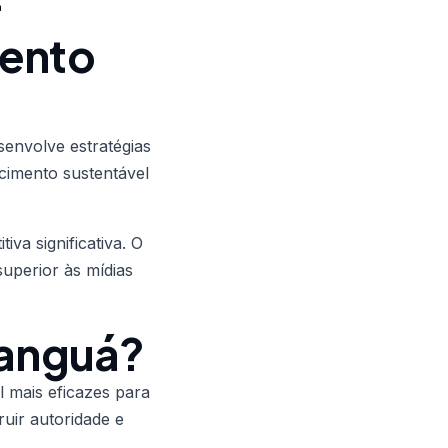
–
mento
senvolve estratégias
cimento sustentável
a significativa. O
superior às mídias
Tanguá?
l mais eficazes para
uir autoridade e