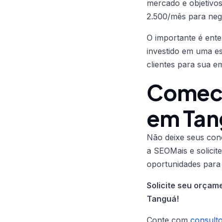
mercado e objetivo
2.500/mês para negó
O importante é ent
investido em uma e
clientes para sua 
Comece
em Tan
Não deixe seus con
a SEOMais e solicite
oportunidades para
Solicite seu orça
Tanguá!
Conte com
consult