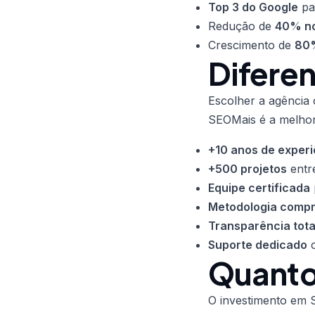
Top 3 do Google
pa
Redução de
40% no
Crescimento de
80%
Difere
Escolher a agência 
SEOMais é a melhor
+10 anos de experi
+500 projetos
entr
Equipe certificada
Metodologia comp
Transparência tota
Suporte dedicado
c
Quanto
O investimento em S