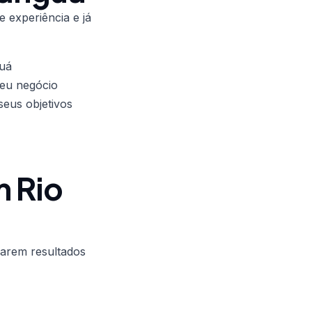
 experiência e já
guá
seu negócio
eus objetivos
 Rio
çarem resultados