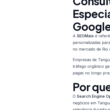
Consul
Especi
Googl
A
SEOMais
é refer
personalizadas par
no mercado de Rio 
Empresas de Tanguá
tráfego orgânico ge
pagas no longo pra
Por qu
O
Search Engine Op
negócios em Tanguá.
relevância duradour