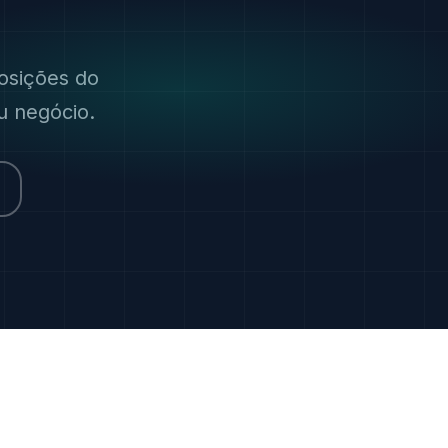
osições do
u negócio.