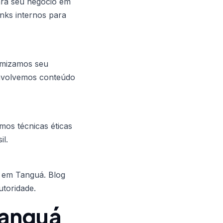
ara seu negócio em
nks internos para
timizamos seu
envolvemos conteúdo
amos técnicas éticas
il.
o em Tanguá. Blog
utoridade.
Tanguá