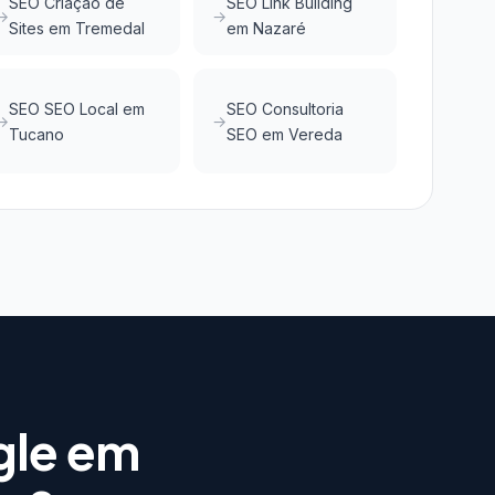
SEO Criação de
SEO Link Building
Sites em Tremedal
em Nazaré
SEO SEO Local em
SEO Consultoria
Tucano
SEO em Vereda
gle em