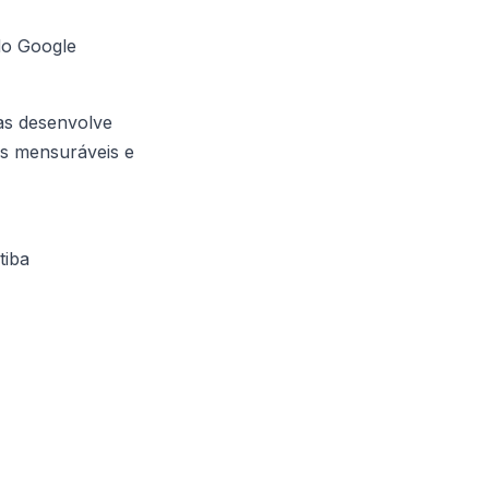
do Google
as desenvolve
os mensuráveis e
tiba