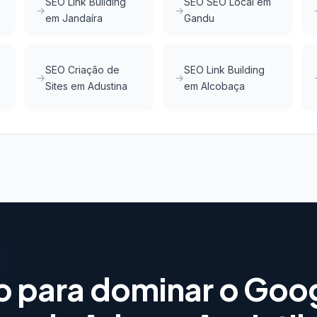
m
SEO Link Building
SEO SEO Local em
em Jandaíra
Gandu
m
SEO Criação de
SEO Link Building
Sites em Adustina
em Alcobaça
o para dominar o Goo