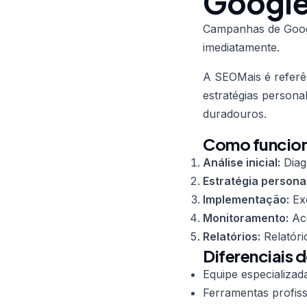
Google
Campanhas de Goog
imediatamente.
A SEOMais é refer
estratégias persona
duradouros.
Como funcion
Análise inicial:
Diag
Estratégia persona
Implementação:
Exe
Monitoramento:
Aco
Relatórios:
Relatóri
Diferenciais 
Equipe especializad
Ferramentas profiss