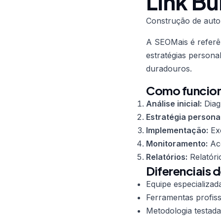
Link Bu
Construção de auto
A SEOMais é refer
estratégias persona
duradouros.
Como funciona
Análise inicial:
Diag
Estratégia persona
Implementação:
Exe
Monitoramento:
Aco
Relatórios:
Relatóri
Diferenciais d
Equipe especializad
Ferramentas profiss
Metodologia testada