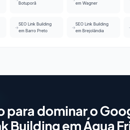
Botuporã
em Wagner
SEO Link Building
SEO Link Building
em Barro Preto
em Brejolândia
o para dominar o Goo
nk Building em Água Fr