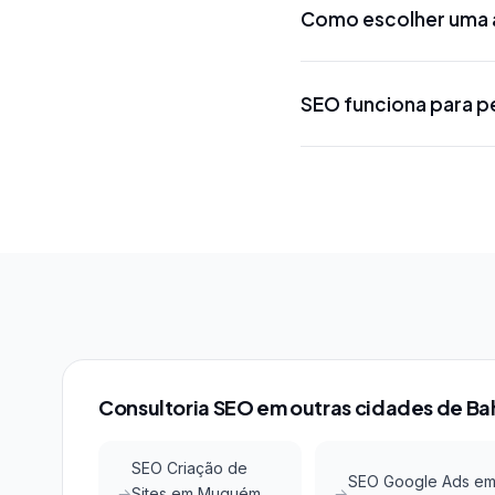
Como escolher uma a
projeto. Projetos loca
R$ 5.000 a R$ 15.000 
Procure uma agência d
SEO funciona para p
conhecimento das ferr
métodos, certificações
Sim! SEO local em Lin
menor concorrência em 
Google Maps com invest
Consultoria SEO em outras cidades de Ba
SEO Criação de
SEO Google Ads e
Sites em Muquém