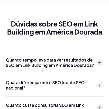
Dúvidas sobre SEO em Link
Building em América Dourada
Quanto tempo leva para ver resultados de
SEO em Link Building em América Dourada?
Resultados de SEO em Link Building em América
Qual a diferença entre SEO local e SEO
Dourada podem aparecer entre 3-6 meses para
nacional?
palavras-chave menos competitivas. Para termos
mais disputados como 'advogado Link Building em
SEO local em Link Building em América Dourada
América Dourada' ou 'dentista Link Building em
Quanto custa consultoria SEO em Link
foca em aparecer para buscas específicas da