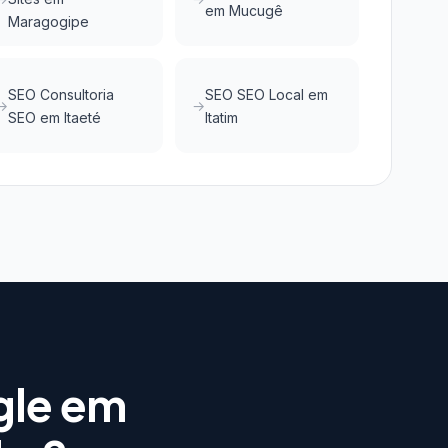
em Mucugê
Maragogipe
SEO Consultoria
SEO SEO Local em
SEO em Itaeté
Itatim
gle em