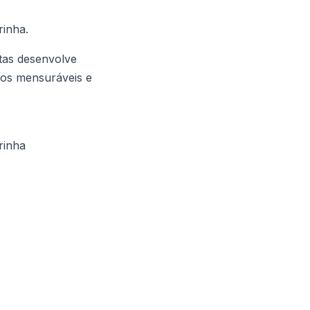
rinha.
tas desenvolve
ados mensuráveis e
rinha