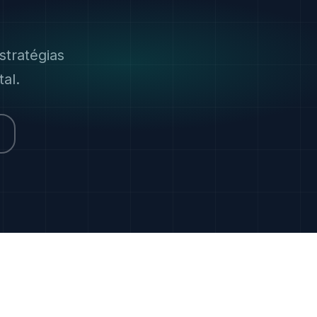
stratégias
al.