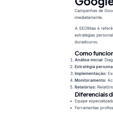
Google
Campanhas de Goog
imediatamente.
A SEOMais é refer
estratégias persona
duradouros.
Como funcion
Análise inicial:
Diag
Estratégia persona
Implementação:
Exe
Monitoramento:
Aco
Relatórios:
Relatóri
Diferenciais 
Equipe especializad
Ferramentas profiss