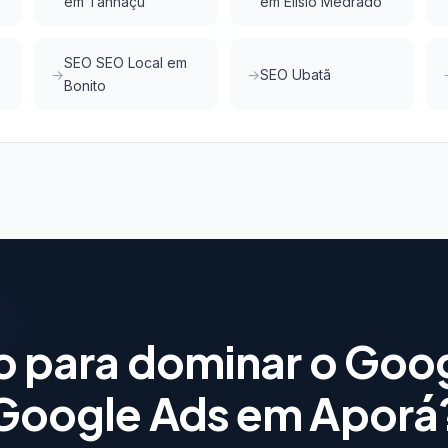
em Tanhaçu
em Elísio Medrado
SEO SEO Local em
SEO Ubatã
Bonito
o para dominar o Goo
Google Ads em Aporá