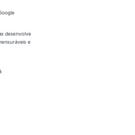
Google
as desenvolve
mensuráveis e
á