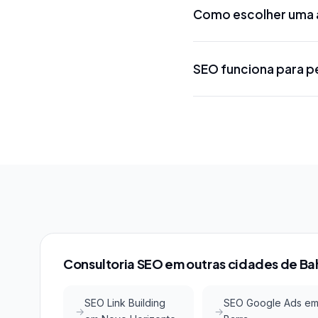
palavras-chave mais ge
Como escolher uma 
projeto. Projetos loca
R$ 5.000 a R$ 15.000 
Procure uma agência 
SEO funciona para 
conhecimento das ferr
métodos, certificações
Sim! SEO local em Goo
concorrência em buscas
Maps com investimento a
Consultoria SEO em outras cidades de Ba
SEO Link Building
SEO Google Ads e