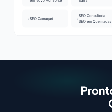
em Novo Horizonte
Barra
SEO Consultoria
SEO Camaçari
SEO em Queimadas
Pront