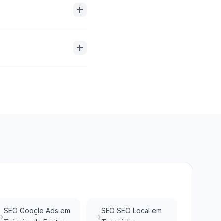
ngentes variam entre
amento personalizado.
comprovados,
ansparência nos
todos esses critérios.
 empresas. Com menor
oogle e do Google
SEO Google Ads em
SEO SEO Local em