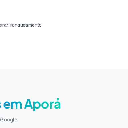
erar ranqueamento
 em Aporá
 Google