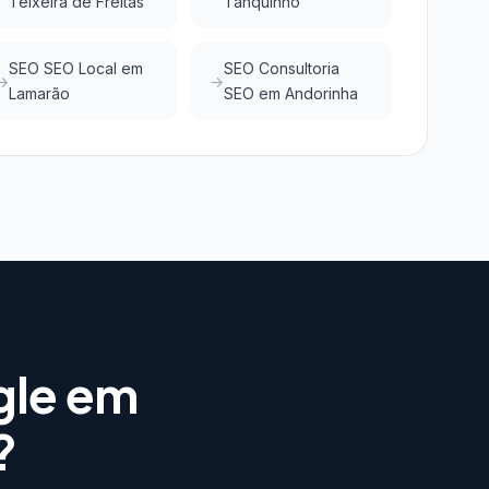
Teixeira de Freitas
Tanquinho
SEO SEO Local em
SEO Consultoria
Lamarão
SEO em Andorinha
gle em
?