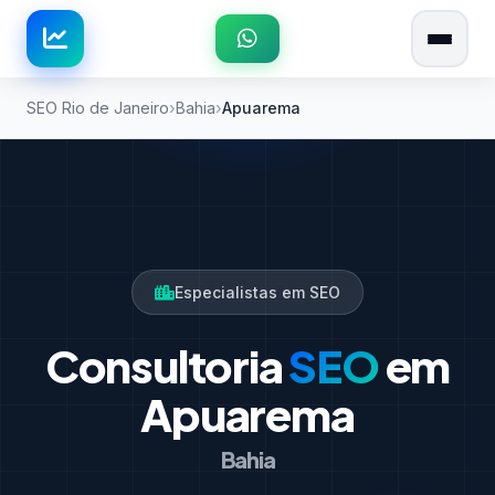
SEO Rio de Janeiro
Bahia
Apuarema
Especialistas em SEO
Consultoria
SEO
em
Apuarema
Bahia