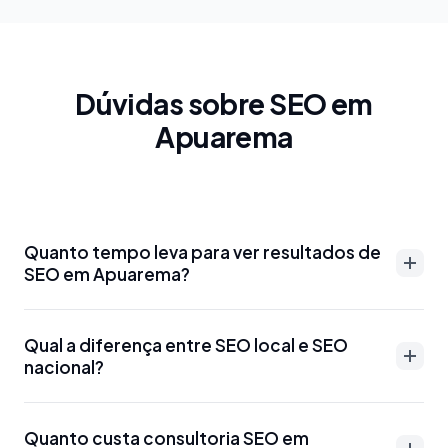
Dúvidas sobre SEO em
Apuarema
Quanto tempo leva para ver resultados de
SEO em Apuarema?
Resultados de SEO em Apuarema podem aparecer
Qual a diferença entre SEO local e SEO
entre 3-6 meses para palavras-chave menos
nacional?
competitivas. Para termos mais disputados como
'advogado Apuarema' ou 'dentista Apuarema', o
SEO local em Apuarema foca em aparecer para
prazo pode ser de 6-12 meses. Otimizações técnicas
Quanto custa consultoria SEO em
buscas específicas da região, como 'SEO