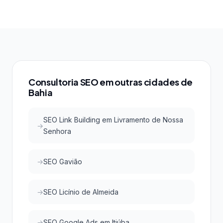
Sim! SEO local em Link Building em Cabaceiras do
transparência nos métodos, certificações do Google
Paraguaçu é especialmente eficaz para pequenas
e boa reputação no mercado. A SEOMais atende
empresas. Com menor concorrência em buscas
todos esses critérios.
locais, é possível conquistar as primeiras posições
do Google e do Google Maps com investimento
acessível, atraindo clientes qualificados da região.
Consultoria SEO em outras cidades de
Bahia
SEO Link Building em Livramento de Nossa
Senhora
SEO Gavião
SEO Licínio de Almeida
SEO Google Ads em Itiúba