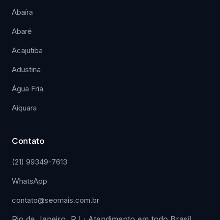
Abaíra
Abaré
Acajutiba
Adustina
Água Fria
Aiquara
Contato
(21) 99349-7613
WhatsApp
contato@seomais.com.br
Rio de Janeiro, RJ · Atendimento em todo Brasil