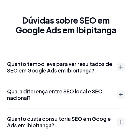
Dúvidas sobre SEO em
Google Ads em Ibipitanga
Quanto tempo leva para ver resultados de
SEO em Google Ads em Ibipitanga?
Resultados de SEO em Google Ads em Ibipitanga
Qual a diferença entre SEO local e SEO
podem aparecer entre 3-6 meses para palavras-
nacional?
chave menos competitivas. Para termos mais
disputados como 'advogado Google Ads em
SEO local em Google Ads em Ibipitanga foca em
Ibipitanga' ou 'dentista Google Ads em Ibipitanga', o
Quanto custa consultoria SEO em Google
aparecer para buscas específicas da região, como
Ads em Ibipitanga?
prazo pode ser de 6-12 meses. Otimizações técnicas
'SEO Google Ads em Ibipitanga' ou 'marketing digital