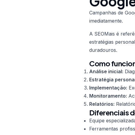
Google
Campanhas de Goog
imediatamente.
A SEOMais é refer
estratégias persona
duradouros.
Como funcion
Análise inicial:
Diag
Estratégia persona
Implementação:
Exe
Monitoramento:
Aco
Relatórios:
Relatóri
Diferenciais 
Equipe especializad
Ferramentas profiss