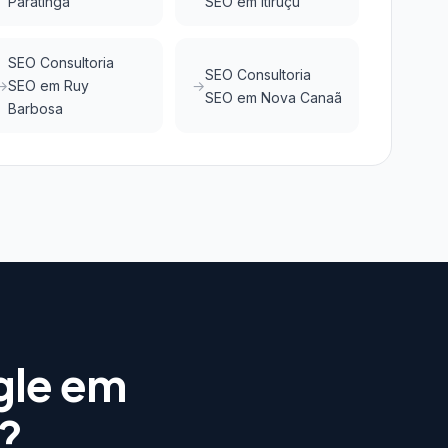
Paratinga
SEO em Itiruçu
SEO Consultoria
SEO Consultoria
SEO em Ruy
SEO em Nova Canaã
Barbosa
gle em
?