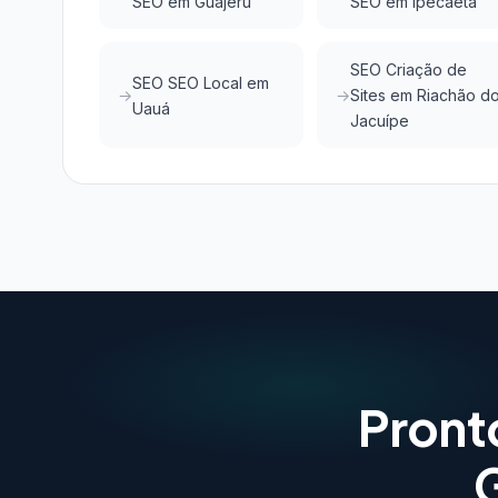
SEO em Guajeru
SEO em Ipecaetá
SEO Criação de
SEO SEO Local em
Sites em Riachão d
Uauá
Jacuípe
Pront