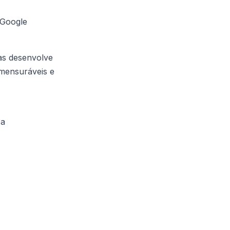
 Google
as desenvolve
 mensuráveis e
ba