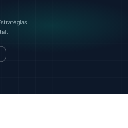
stratégias
al.