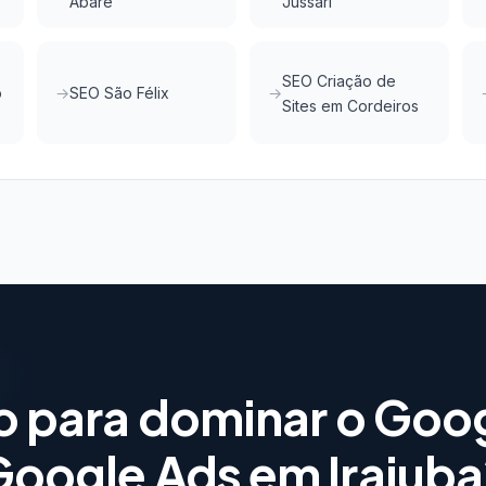
Abaré
Jussari
SEO Criação de
o
SEO São Félix
Sites em Cordeiros
o para dominar o Goo
Google Ads em Irajuba