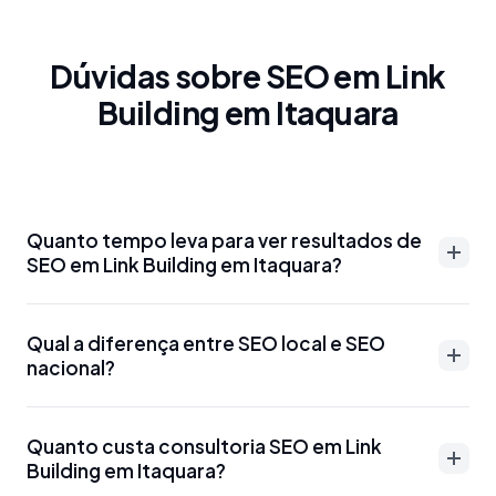
Dúvidas sobre SEO em Link
Building em Itaquara
Quanto tempo leva para ver resultados de
SEO em Link Building em Itaquara?
Resultados de SEO em Link Building em Itaquara
Qual a diferença entre SEO local e SEO
podem aparecer entre 3-6 meses para palavras-
nacional?
chave menos competitivas. Para termos mais
disputados como 'advogado Link Building em
SEO local em Link Building em Itaquara foca em
Itaquara' ou 'dentista Link Building em Itaquara', o
Quanto custa consultoria SEO em Link
aparecer para buscas específicas da região, como
Building em Itaquara?
prazo pode ser de 6-12 meses. Otimizações técnicas
'SEO Link Building em Itaquara' ou 'marketing digital