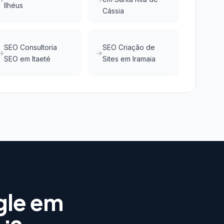
Ilhéus
Cássia
SEO Consultoria
SEO Criação de
SEO em Itaeté
Sites em Iramaia
gle em