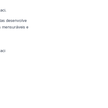
aci.
tas desenvolve
os mensuráveis e
aci