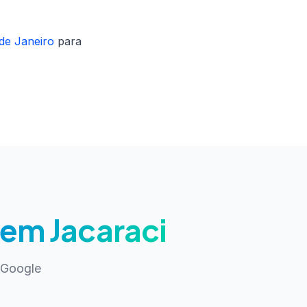
de Janeiro
para
 em Jacaraci
 Google