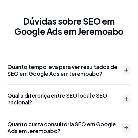
Dúvidas sobre SEO em
Google Ads em Jeremoabo
Quanto tempo leva para ver resultados de
SEO em Google Ads em Jeremoabo?
Resultados de SEO em Google Ads em Jeremoabo
Qual a diferença entre SEO local e SEO
podem aparecer entre 3-6 meses para palavras-
nacional?
chave menos competitivas. Para termos mais
disputados como 'advogado Google Ads em
SEO local em Google Ads em Jeremoabo foca em
Jeremoabo' ou 'dentista Google Ads em
Quanto custa consultoria SEO em Google
aparecer para buscas específicas da região, como
Ads em Jeremoabo?
Jeremoabo', o prazo pode ser de 6-12 meses.
'SEO Google Ads em Jeremoabo' ou 'marketing