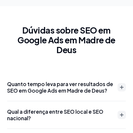
Dúvidas sobre SEO em
Google Ads em Madre de
Deus
Quanto tempo leva para ver resultados de
SEO em Google Ads em Madre de Deus?
Resultados de SEO em Google Ads em Madre de
Qual a diferença entre SEO local e SEO
Deus podem aparecer entre 3-6 meses para
nacional?
palavras-chave menos competitivas. Para termos
mais disputados como 'advogado Google Ads em
SEO local em Google Ads em Madre de Deus foca