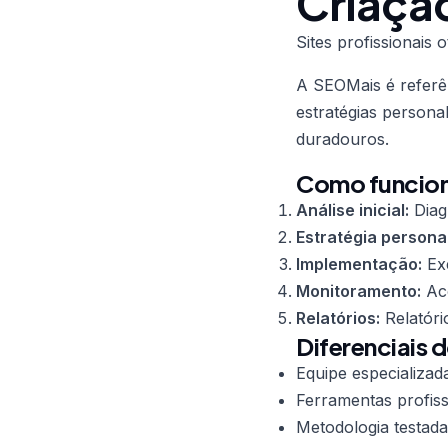
Criaçã
Sites profissionai
A SEOMais é refer
estratégias persona
duradouros.
Como funciona
Análise inicial:
Diag
Estratégia persona
Implementação:
Exe
Monitoramento:
Aco
Relatórios:
Relatóri
Diferenciais 
Equipe especializad
Ferramentas profiss
Metodologia testada