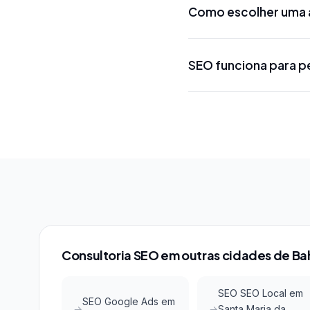
Como escolher uma a
projeto. Projetos loca
R$ 5.000 a R$ 15.000 
Procure uma agência 
SEO funciona para p
conhecimento das ferr
métodos, certificações
Sim! SEO local em Cri
menor concorrência em 
Google Maps com invest
Consultoria SEO em outras cidades de Ba
SEO SEO Local em
SEO Google Ads em
Santa Maria da