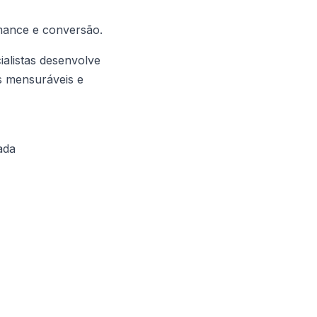
mance e conversão.
alistas desenvolve
os mensuráveis e
ada