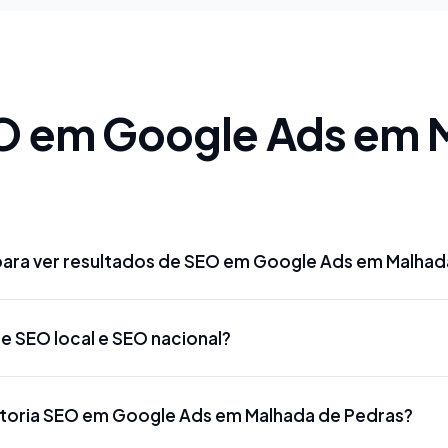
O em Google Ads em 
ara ver resultados de SEO em Google Ads em Malhad
 Google Ads em Malhada de Pedras podem aparecer entre
re SEO local e SEO nacional?
competitivas. Para termos mais disputados como 'advoga
 'dentista Google Ads em Malhada de Pedras', o prazo pod
ds em Malhada de Pedras foca em aparecer para buscas es
 Google Meu Negócio podem gerar resultados mais rápidos,
toria SEO em Google Ads em Malhada de Pedras?
em Malhada de Pedras' ou 'marketing digital Google Ads 
oogle Meu Negócio, citações locais e conteúdo regionaliz