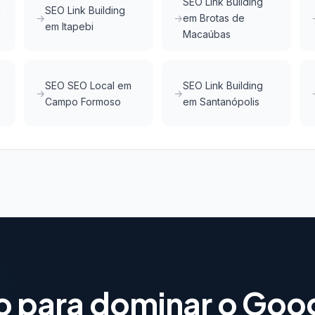
SEO Link Building
m
SEO Link Building
em Brotas de
em Itapebi
Macaúbas
SEO SEO Local em
SEO Link Building
Campo Formoso
em Santanópolis
o para dominar o Goo