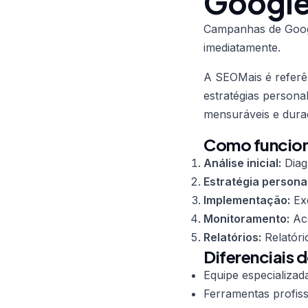
Google
Campanhas de Goog
imediatamente.
A SEOMais é refer
estratégias persona
mensuráveis e dura
Como funcion
Análise inicial:
Diag
Estratégia persona
Implementação:
Exe
Monitoramento:
Aco
Relatórios:
Relatóri
Diferenciais 
Equipe especializad
Ferramentas profiss