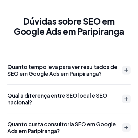
Dúvidas sobre SEO em
Google Ads em Paripiranga
Quanto tempo leva para ver resultados de
SEO em Google Ads em Paripiranga?
Resultados de SEO em Google Ads em Paripiranga
Qual a diferença entre SEO local e SEO
podem aparecer entre 3-6 meses para palavras-
nacional?
chave menos competitivas. Para termos mais
disputados como 'advogado Google Ads em
SEO local em Google Ads em Paripiranga foca em
Paripiranga' ou 'dentista Google Ads em
Quanto custa consultoria SEO em Google
aparecer para buscas específicas da região, como
Ads em Paripiranga?
Paripiranga', o prazo pode ser de 6-12 meses.
'SEO Google Ads em Paripiranga' ou 'marketing