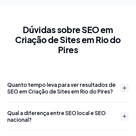
Dúvidas sobre SEO em
Criação de Sites em Rio do
Pires
Quanto tempo leva para ver resultados de
SEO em Criação de Sites em Rio do Pires?
Resultados de SEO em Criação de Sites em Rio do
Qual a diferença entre SEO local e SEO
Pires podem aparecer entre 3-6 meses para
nacional?
palavras-chave menos competitivas. Para termos
mais disputados como 'advogado Criação de Sites
SEO local em Criação de Sites em Rio do Pires foca