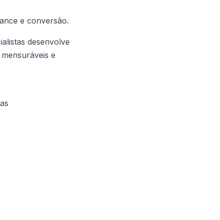
mance e conversão.
alistas desenvolve
s mensuráveis e
las