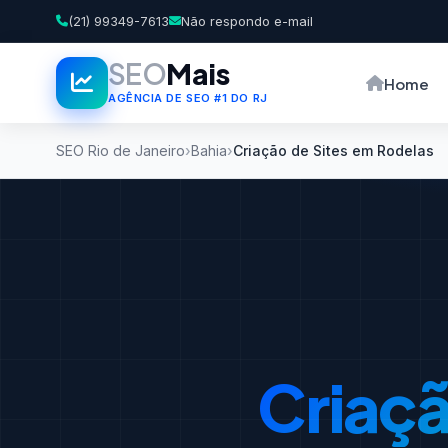
(21) 99349-7613
Não respondo e-mail
SEO
Mais
Home
AGÊNCIA DE SEO #1 DO RJ
SEO Rio de Janeiro
Bahia
Criação de Sites em Rodelas
Criaçã