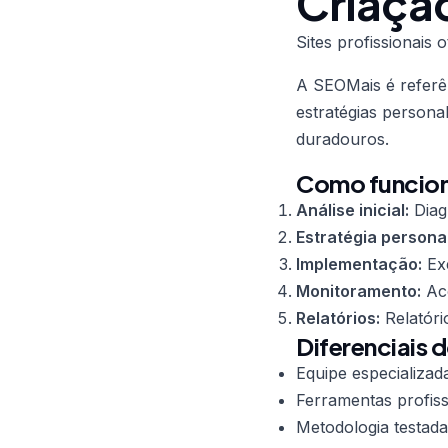
Criaçã
Sites profissionai
A SEOMais é refer
estratégias persona
duradouros.
Como funciona
Análise inicial:
Diag
Estratégia persona
Implementação:
Exe
Monitoramento:
Aco
Relatórios:
Relatóri
Diferenciais 
Equipe especializad
Ferramentas profiss
Metodologia testada