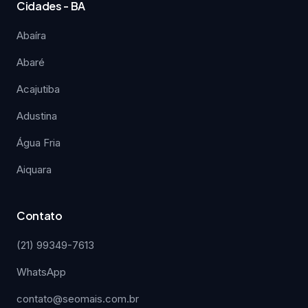
Cidades - BA
Abaíra
Abaré
Acajutiba
Adustina
Água Fria
Aiquara
Contato
(21) 99349-7613
WhatsApp
contato@seomais.com.br