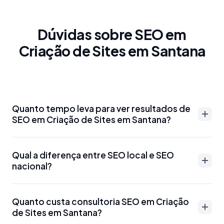
Dúvidas sobre SEO em
Criação de Sites em Santana
Quanto tempo leva para ver resultados de
SEO em Criação de Sites em Santana?
Resultados de SEO em Criação de Sites em Santana
Qual a diferença entre SEO local e SEO
podem aparecer entre 3-6 meses para palavras-
nacional?
chave menos competitivas. Para termos mais
disputados como 'advogado Criação de Sites em
SEO local em Criação de Sites em Santana foca em
Santana' ou 'dentista Criação de Sites em Santana',
Quanto custa consultoria SEO em Criação
aparecer para buscas específicas da região, como
de Sites em Santana?
o prazo pode ser de 6-12 meses. Otimizações
'SEO Criação de Sites em Santana' ou 'marketing