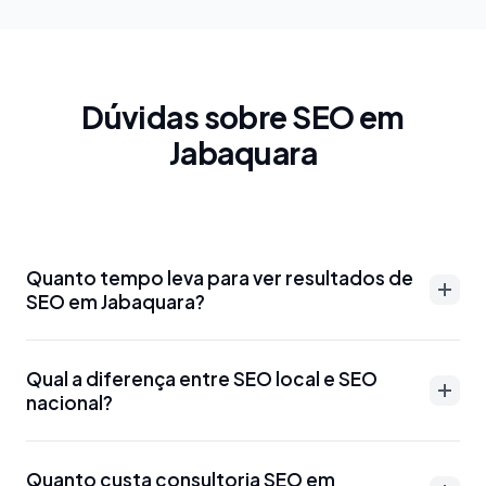
Dúvidas sobre SEO em
Jabaquara
Quanto tempo leva para ver resultados de
SEO em Jabaquara?
Resultados de SEO em Jabaquara podem aparecer
Qual a diferença entre SEO local e SEO
entre 3-6 meses para palavras-chave menos
nacional?
competitivas. Para termos mais disputados como
'advogado Jabaquara' ou 'dentista Jabaquara', o
SEO local em Jabaquara foca em aparecer para
prazo pode ser de 6-12 meses. Otimizações técnicas
Quanto custa consultoria SEO em