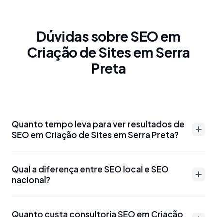
Dúvidas sobre SEO em
Criação de Sites em Serra
Preta
Quanto tempo leva para ver resultados de
SEO em Criação de Sites em Serra Preta?
Resultados de SEO em Criação de Sites em Serra
Qual a diferença entre SEO local e SEO
Preta podem aparecer entre 3-6 meses para
nacional?
palavras-chave menos competitivas. Para termos
mais disputados como 'advogado Criação de Sites
SEO local em Criação de Sites em Serra Preta foca
em Serra Preta' ou 'dentista Criação de Sites em
Quanto custa consultoria SEO em Criação