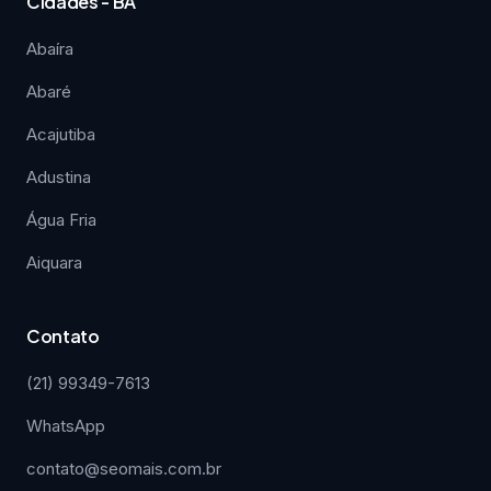
Cidades - BA
Abaíra
Abaré
Acajutiba
Adustina
Água Fria
Aiquara
Contato
(21) 99349-7613
WhatsApp
contato@seomais.com.br