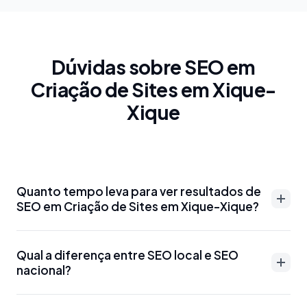
Dúvidas sobre SEO em
Criação de Sites em Xique-
Xique
Quanto tempo leva para ver resultados de
SEO em Criação de Sites em Xique-Xique?
Resultados de SEO em Criação de Sites em Xique-
Qual a diferença entre SEO local e SEO
Xique podem aparecer entre 3-6 meses para
nacional?
palavras-chave menos competitivas. Para termos
mais disputados como 'advogado Criação de Sites
SEO local em Criação de Sites em Xique-Xique foca