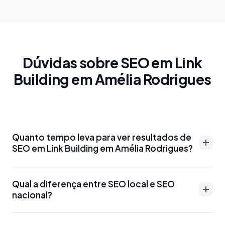
Dúvidas sobre SEO em Link
Building em Amélia Rodrigues
Quanto tempo leva para ver resultados de
SEO em Link Building em Amélia Rodrigues?
Resultados de SEO em Link Building em Amélia
Qual a diferença entre SEO local e SEO
Rodrigues podem aparecer entre 3-6 meses para
nacional?
palavras-chave menos competitivas. Para termos
mais disputados como 'advogado Link Building em
SEO local em Link Building em Amélia Rodrigues