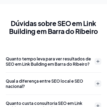
Dúvidas sobre SEO em Link
Building em Barra do Ribeiro
Quanto tempo leva para ver resultados de
SEO em Link Building em Barra do Ribeiro?
Resultados de SEO em Link Building em Barra do
Qual a diferença entre SEO local e SEO
Ribeiro podem aparecer entre 3-6 meses para
nacional?
palavras-chave menos competitivas. Para termos
mais disputados como 'advogado Link Building em
SEO local em Link Building em Barra do Ribeiro foca
Barra do Ribeiro' ou 'dentista Link Building em Barra
Quanto custa consultoria SEO em Link
em aparecer para buscas específicas da região,