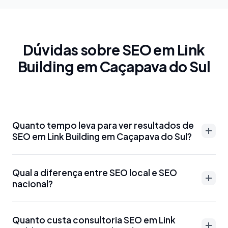
Dúvidas sobre SEO em Link
Building em Caçapava do Sul
Quanto tempo leva para ver resultados de
SEO em Link Building em Caçapava do Sul?
Resultados de SEO em Link Building em Caçapava
Qual a diferença entre SEO local e SEO
do Sul podem aparecer entre 3-6 meses para
nacional?
palavras-chave menos competitivas. Para termos
mais disputados como 'advogado Link Building em
SEO local em Link Building em Caçapava do Sul
Caçapava do Sul' ou 'dentista Link Building em
Quanto custa consultoria SEO em Link
foca em aparecer para buscas específicas da